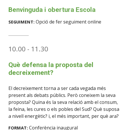
Benvinguda
i
obertura
Escola
Opció de fer seguiment online
SEGUIMENT:
__________
10
.
0
0 - 11.
3
0
Què defensa la proposta del
decreixement?
El decreixement torna a ser cada vegada més
present als debats públics. Però coneixem la seva
proposta? Quina és la seva relació amb el consum,
la feina, les cures o els pobles del Sud? Què suposa
a nivell energètic? i, el més important, per què ara?
Conferència inaugural
FORMAT: