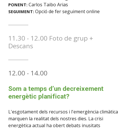
Carlos Taibo Arias
PONENT:
Opció de fer seguiment online
SEGUIMEN
T:
__________
11
.
30
- 1
2
.
0
0 Foto de grup +
Descans
__________
1
2
.
0
0 - 14.00
Som a temps d’un decreixement
energètic planificat?
L'esgotament dels recursos i l'emergència climàtica
marquen la realitat dels nostres dies. La crisi
energètica actual ha obert debats inusitats