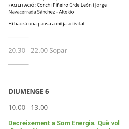
Conchi Piñeiro
Gªde León
i
Jorge
FACILITACIÓ
:
Navacerrada
Sánchez -
Altekio
Hi haurà una pausa a mitja activitat.
__________
20
.30 - 22.00 Sopar
__________
DIUMENGE
6
10
.
0
0 - 1
3
.00
Decreixement a Som Energia. Què vol