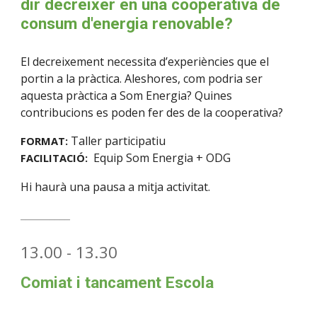
dir decréixer en una cooperativa de
consum d'energia renovable?
El decreixement necessita d’experiències que el
portin a la pràctica. Aleshores, com podria ser
aquesta pràctica a Som Energia? Quines
contribucions es poden fer des de la cooperativa?
Taller participatiu
FORMAT:
Equip Som Energia + ODG
FACILITACIÓ
:
Hi haurà una pausa a mitja activitat.
__________
1
3
.
0
0 - 13.
3
0
Comiat i tancament Escola
__________