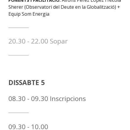
Alfons Pérez López i Nicola
PONENTS I
FACILITACIÓ
:
Sherer (Observatori del Deute en la Globalització) +
Equip Som Energia
__________
20
.
3
0 -
22
.
0
0
Sopar
__________
DI
SSABTE
5
08
.
3
0 -
09
.
3
0 Inscripcions
__________
0
9
.30 -
10
.00