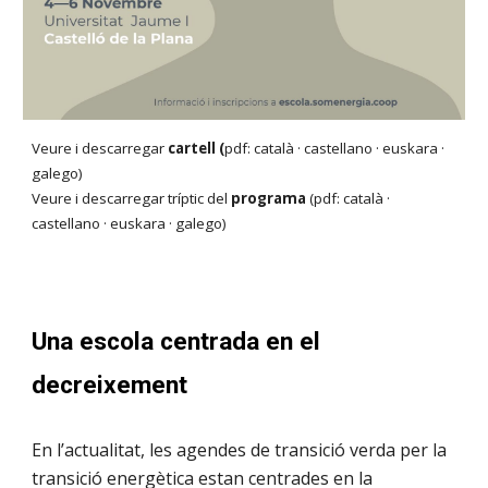
Veure i descarregar
cartell (
pdf
:
català
·
castellano
·
euskara
·
galego
)
Veure i descarregar tríptic del
programa
(
pdf:
català
·
castellano
·
eusk
a
ra
·
galego
)
Una escola centrada en el
decreixement
En l’actualitat, les agendes de transició verda per la
transició energètica estan centrades en la