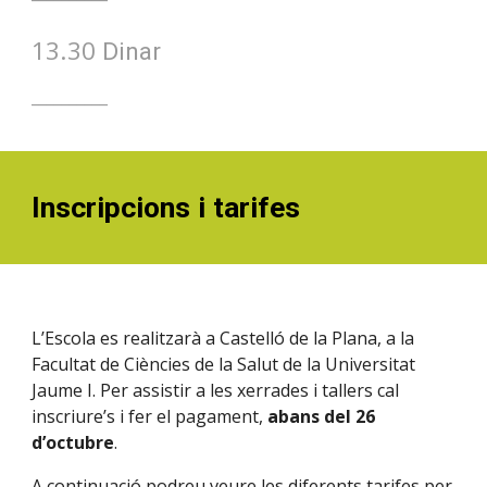
1
3
.
3
0
Dinar
__________
Inscripcions i tarifes
L’Escola es realitzarà a Castelló de la Plana, a la
Facultat de Ciències de la Salut de la Universitat
Jaume I. Per assistir a les xerrades i tallers cal
inscriure’s i fer el pagament,
abans del 2
6
d’octubre
.
A continuació podreu veure les diferents tarifes per