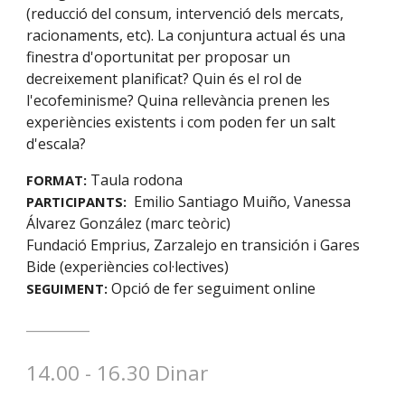
(reducció del consum, intervenció dels mercats,
racionaments, etc). La conjuntura actual és una
finestra d'oportunitat per proposar un
decreixement planificat? Quin és el rol de
l'ecofeminisme? Quina rellevància prenen les
experiències existents i com poden fer un salt
d'escala?
Taula rodona
FORMAT:
Emilio Santiago
Muiño, Vanessa
PARTICIPANT
S:
Álvarez González (marc teòric)
Fundació Emprius, Zarzalejo en transición i Gares
Bide (experiències col·lectives)
Opció de fer seguiment online
SEGUIMENT:
__________
14
.00 - 16.30 D
inar