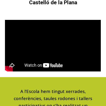
Castelló de la Plana
A l’Escola
hem tingut
xerrades,
conferències, taules rodones i tallers
participatius on
s'ha
realitza
t
un